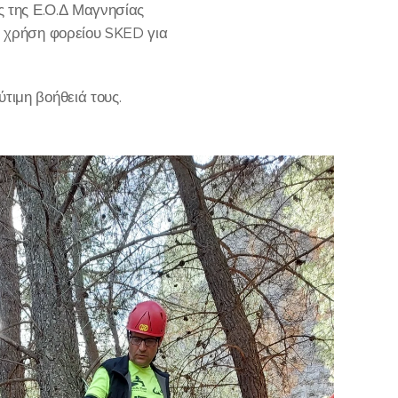
ς της Ε.Ο.Δ Μαγνησίας
ι χρήση φορείου SKED για
τιμη βοήθειά τους.