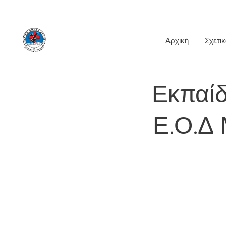
Αρχική
Σχετι
Εκπαίδ
Ε.Ο.Δ 