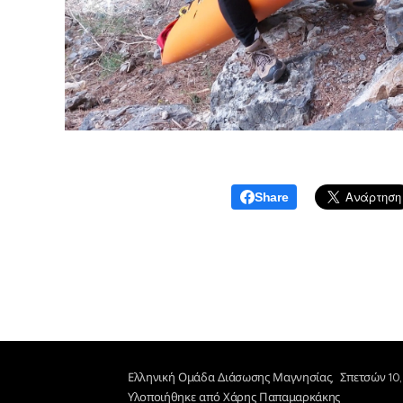
Share
Ελληνική Ομάδα Διάσωσης Μαγνησίας, Σπετσών 10,
Υλοποιήθηκε από Χάρης Παπαμαρκάκης