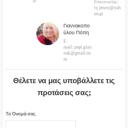
Επικοινωνίας:
tz_jenny@yah
oo.gr
Γιαννακοπο
ύλου Πόπη
E-
mail: popi.gian
nak@gmail.co
m
Θέλετε να μας υποβάλλετε τις
προτάσεις σας;
Το Όνομά σας