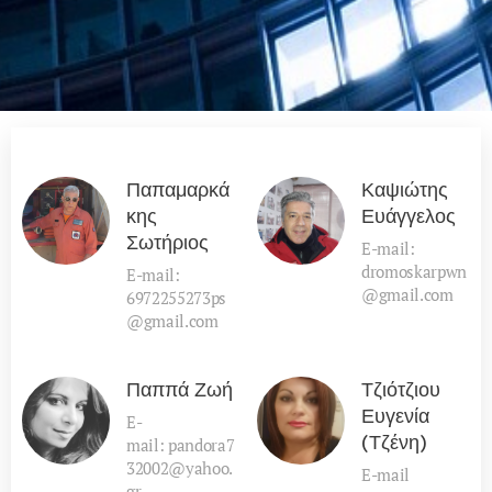
Παπαμαρκά
Καψιώτης
κης
Ευάγγελος
Σωτήριος
E-mail:
dromoskarpwn
E-mail:
@gmail.com
6972255273ps
@gmail.com
Παππά Ζωή
Τζιότζιου
Ευγενία
E-
(Τζένη)
mail: pandora7
32002@yahoo.
E-mail
gr