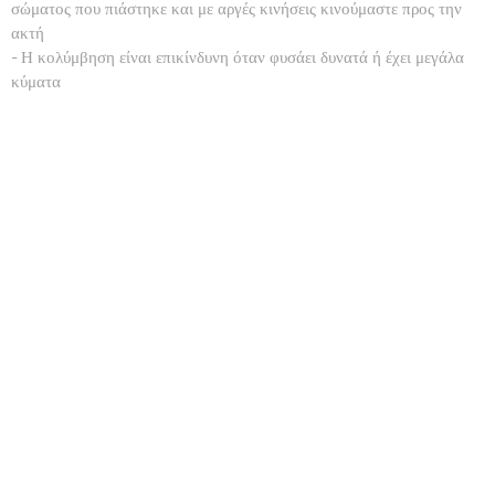
σώματος που πιάστηκε και με αργές κινήσεις κινούμαστε προς την
ακτή
- Η κολύμβηση είναι επικίνδυνη όταν φυσάει δυνατά ή έχει μεγάλα
κύματα
- Εάν βρεθούμε σε θαλάσσιο ρεύμα θα πρέπει να συνεργαστούμε μαζί
του, διαφορετικά εάν κολυμπήσουμε κόντρα σε αυτό, τότε γρήγορα
θα εξαντληθούμε. Κολυμπάμε διαγώνια προς την ροή του ρεύματος
και προς την έξοδό του
Τι είναι η υποθερμία:
Υποθερμία είναι η απώλεια θερμοκρασίας του ανθρώπινου σώματος.
Πρόκειται για τον νούμερο ένα κίνδυνο για όποιον βρεθεί στο νερό
υπό μη φυσιολογικές συνθήκες και είναι η βασικότερη αιτία πνιγμού.
Η υποθερμία επέρχεται μετά από μεγάλη παραμονή μας στο νερό,
χωρίς κατάλληλο εξοπλισμό.
Τα συμπτώματα εμφάνισής της - από τα προειδοποιητικά έως τα
σοβαρά - με αυξανόμενη σειρά εμφάνισης και βαρύτητας είναι:
- Ρίγος ιδίως αν είναι μη ελεγχόμενο και συνεχές
- Πτώση της φυσικής κατάστασης, μυϊκός αποσυντονισμός
- Βραδύτητα στις αντιδράσεις, αργή σκέψη και ομιλία
- Διανοητική σύγχυση, παραισθήσεις
- Κώμα και ανακοπή