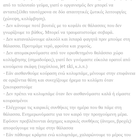
από το τελευταίο γεύμα, γιατί ο οργανισμός δεν μπορεί να
ανταπεξέλθει ταυτόχρονα σε δύο απαιτητικές ζωτικές λειτουργίες
(χώνεψη, κολύμβηση).
- Δεν κάνουμε ποτέ βουτιές με το κεφάλι σε θάλασσες που δεν
γνωρίζουμε το βάθος. Μπορεί να τραυματιστούμε σοβαρά.
- Δεν καταναλώνουμε αλκοόλ και λιπαρά φαγητά πριν μπούμε στη
θάλασσα. Προτιμάμε νερό, φρούτα και χυμούς.
- Δεν απομακρυνόμαστε από τον οριοθετημένο θαλάσσιο χώρο
κολύμβησης (σημαδούρες), γιατί δεν γινόμαστε εύκολα ορατοί από
κινούμενα σκάφη (ταχύπλοα, jet ski, κ.λ.π.)
- Εάν αισθανθούμε κούραση ενώ κολυμπάμε, μένουμε στην επιφάνεια
σε οριζόντια θέση και συνεχίζουμε ήρεμα το κολύμπι όταν
ξεκουραστούμε
- Δεν πρέπει να κολυμπάμε όταν δεν αισθανόμαστε καλά ή είμαστε
κουρασμένοι
- Ελέγχουμε τις καιρικές συνθήκες την ημέρα που θα πάμε στη
θάλασσα. Ενημερωνόμαστε για τον καιρό την προηγούμενη μέρα.
Εφόσον προβλέπονται άσχημες καιρικές συνθήκες (άνεμοι, βροχές)
αποφεύγουμε να πάμε στην θάλασσα
- Εάν πάθουμε κράμπα ενώ κολυμπάμε, χαλαρώνουμε το μέρος του