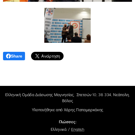
Share
Ελληνική Ομάδα Διάσωσης Μαγνησίας, Σπετσών 10, 38 334, Νεάπολη,
Βόλος
Υλοποιήθηκε από Χάρης Παπαμαρκάκης
Γλώσσες
Ελληνικά
English