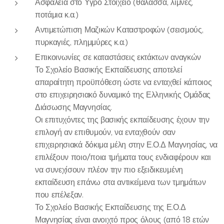
Ασφάλεια στο Υγρό Στοιχείο (θάλασσα, λίμνες,
ποτάμια κ.α.)
Αντιμετώπιση Μαζικών Καταστροφών (σεισμούς,
πυρκαγιές, πλημμύρες κ.α.)
Επικοινωνίες σε καταστάσεις εκτάκτων αναγκών
Το Σχολείο Βασικής Εκπαίδευσης αποτελεί
απαραίτητη προϋπόθεση ώστε να ενταχθεί κάποιος
στο επιχειρησιακό δυναμικό της Ελληνικής Ομάδας
Διάσωσης Μαγνησίας.
Οι επιτυχόντες της βασικής εκπαίδευσης έχουν την
επιλογή αν επιθυμούν, να ενταχθούν σαν
επιχειρησιακά δόκιμα μέλη στην Ε.Ο.Δ Μαγνησίας, να
επιλέξουν ποιο/ποια τμήματα τους ενδιαφέρουν και
να συνεχίσουν πλέον την πιο εξειδικευμένη
εκπαίδευση επάνω στα αντικείμενα των τμημάτων
που επέλεξαν.
Το Σχολείο Βασικής Εκπαίδευσης της Ε.Ο.Δ
Μαγνησίας είναι ανοιχτό προς όλους (από 18 ετών