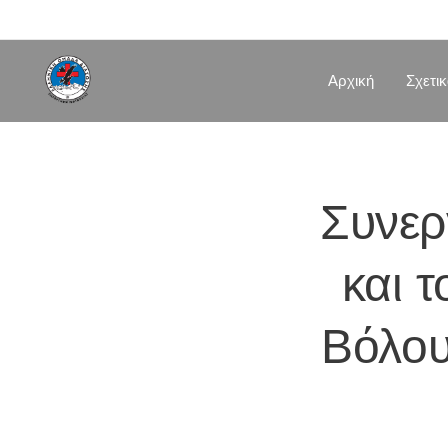
Αρχική
Σχετι
Συνερ
και 
Βόλου