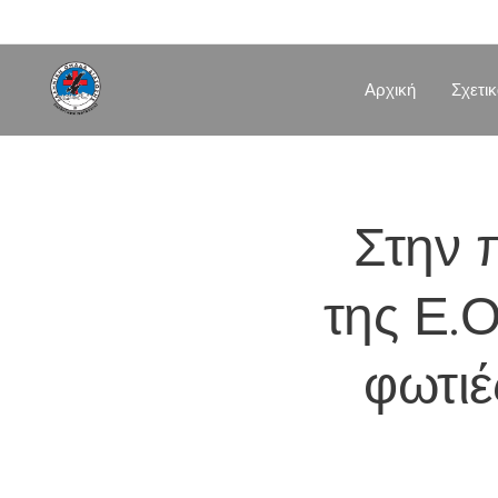
Αρχική
Σχετι
Στην 
της Ε.Ο
φωτιέ