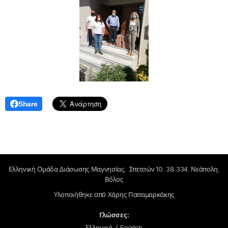
Share
Ελληνική Ομάδα Διάσωσης Μαγνησίας, Σπετσών 10, 38 334, Νεάπολη,
Βόλος
Υλοποιήθηκε από Χάρης Παπαμαρκάκης
Γλώσσες
Ελληνικά
English