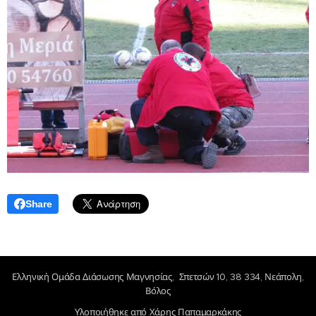
Share
Ελληνική Ομάδα Διάσωσης Μαγνησίας, Σπετσών 10, 38 334, Νεάπολη,
Βόλος
Υλοποιήθηκε από Χάρης Παπαμαρκάκης