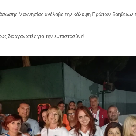
άσωσης Μαγνησίας ανέλαβε την κάλυψη Πρώτων Βοηθειών τη
υς διοργανωτές για την εμπιστοσύνη!