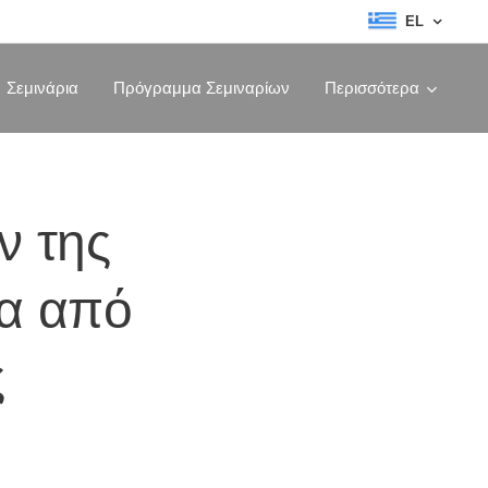
EL
Σεμινάρια
Πρόγραμμα Σεμιναρίων
Περισσότερα
ν της
ια από
ς