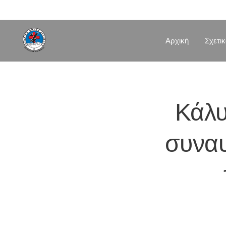
Αρχική
Σχετι
Κάλυ
συναυ