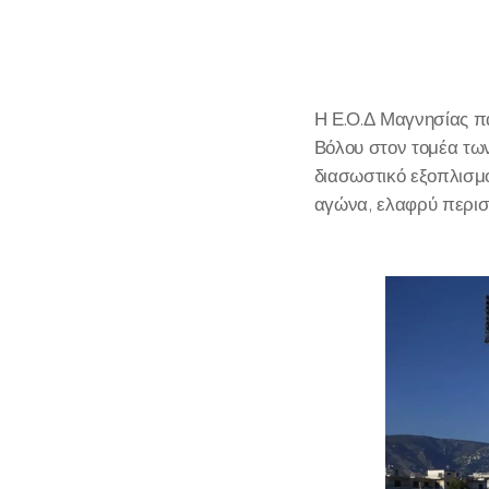
Η Ε.Ο.Δ Μαγνησίας πα
Βόλου στον τομέα τω
διασωστικό εξοπλισμό
αγώνα, ελαφρύ περιστ