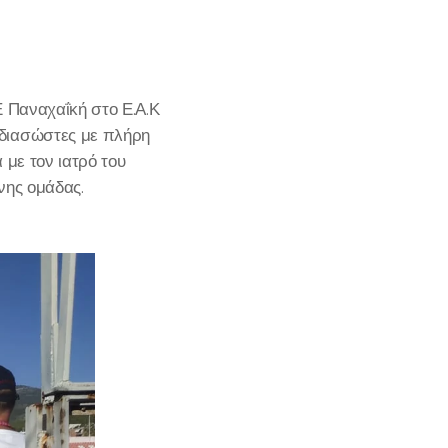
Ε Παναχαΐκή στο Ε.Α.Κ
 διασώστες με πλήρη
 με τον ιατρό του
νης ομάδας.