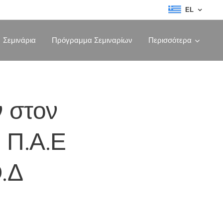
EL
Σεμινάρια
Πρόγραμμα Σεμιναρίων
Περισσότερα
 στον
 Π.Α.Ε
.Δ