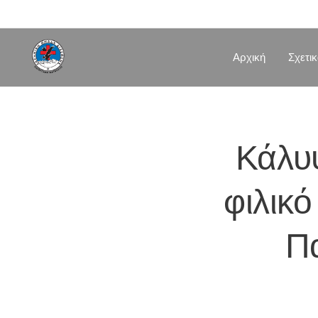
Αρχική
Σχετι
Κάλυ
φιλικ
Π