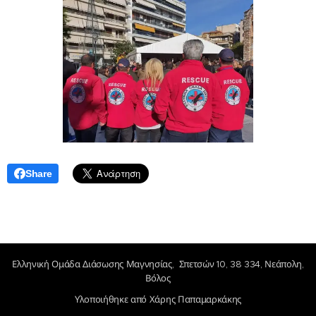
Share
Ελληνική Ομάδα Διάσωσης Μαγνησίας, Σπετσών 10, 38 334, Νεάπολη,
Βόλος
Υλοποιήθηκε από Χάρης Παπαμαρκάκης