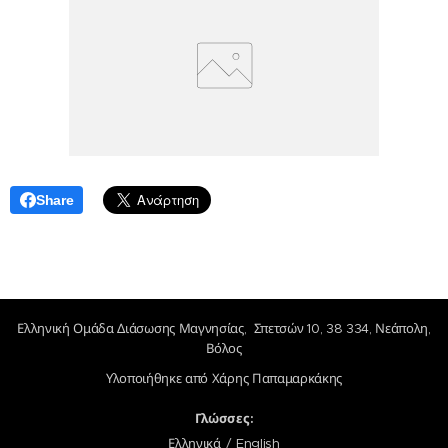
Share
Ελληνική Ομάδα Διάσωσης Μαγνησίας, Σπετσών 10, 38 334, Νεάπολη,
Βόλος
Υλοποιήθηκε από Χάρης Παπαμαρκάκης
Γλώσσες
Ελληνικά
English