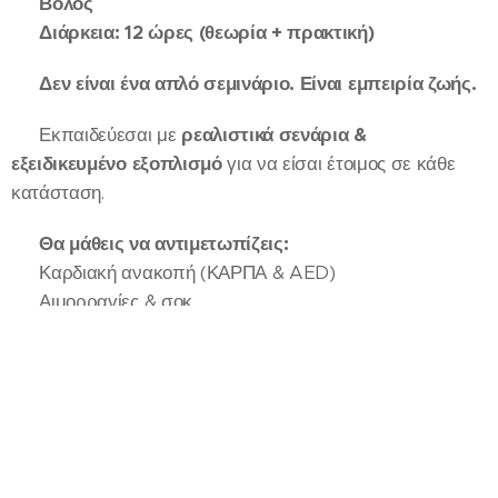
📍
Βόλος
⏱
Διάρκεια: 12 ώρες (θεωρία + πρακτική)
💥
Δεν είναι ένα απλό σεμινάριο. Είναι εμπειρία ζωής.
👉 Εκπαιδεύεσαι με
ρεαλιστικά σενάρια &
εξειδικευμένο εξοπλισμό
για να είσαι έτοιμος σε κάθε
κατάσταση.
🔥
Θα μάθεις να αντιμετωπίζεις:
✔ Καρδιακή ανακοπή (ΚΑΡΠΑ & AED)
✔ Αιμορραγίες & σοκ
✔ Πνιγμονή & πνιγμό
✔ Εγκεφαλικό & έμφραγμα
✔ Εγκαύματα & αλλεργικό σοκ
✔ Επιληψία, λιποθυμία & επείγοντα περιστατικά
👶 + Πρώτες βοήθειες σε
παιδιά & βρέφη
🛡 + Μέσα Ατομικής Προστασίας (ΜΑΠ)