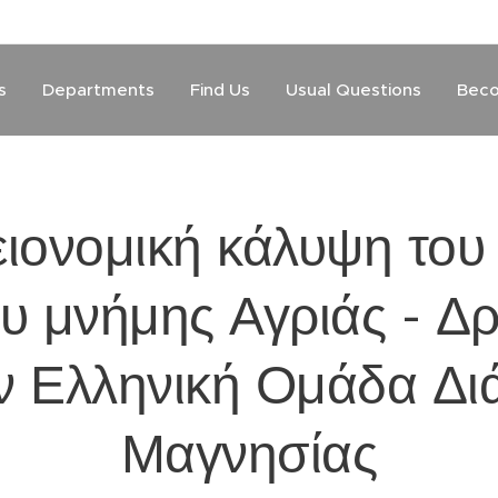
s
Departments
Find Us
Usual Questions
Beco
ειονομική κάλυψη του
υ μνήμης Αγριάς - Δρ
ν Ελληνική Ομάδα Δ
Μαγνησίας