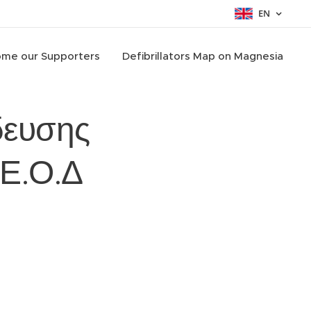
EN
me our Supporters
Defibrillators Map on Magnesia
δευσης
Ε.Ο.Δ