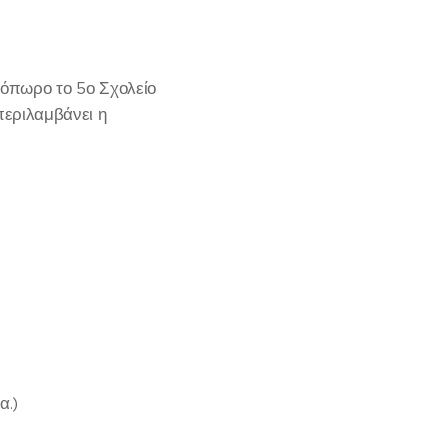
όπωρο το 5ο Σχολείο
περιλαμβάνει η
α.)