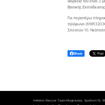
διάρκειά του είναι 3 
Βασικής Εκπαίδευσης 
Για περαιτέρω πληροφ
τηλέφωνο (6981320360
Σπετσών 10, Νεάπολη,
Share
Hellenic Rescue Team Magnesias, Spetson 10, 38