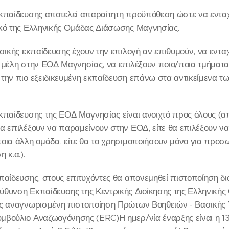
Εκπαίδευσης αποτελεί απαραίτητη προϋπόθεση ώστε να ενταχ
ικό της Ελληνικής Ομάδας Διάσωσης Μαγνησίας.
ασικής εκπαίδευσης έχουν την επιλογή αν επιθυμούν, να εντ
 μέλη στην ΕΟΔ Μαγνησίας, να επιλέξουν ποιο/ποια τμήματα
την πιο εξειδικευμένη εκπαίδευση επάνω στα αντικείμενα 
κπαίδευσης της ΕΟΔ Μαγνησίας είναι ανοιχτό προς όλους (α
α επιλέξουν να παραμείνουν στην ΕΟΔ, είτε θα επιλέξουν ν
οια άλλη ομάδα, είτε θα το χρησιμοποιήσουν μόνο για προσ
 κ.α.).
κπαίδευσης, στους επιτυχόντες θα απονεμηθεί πιστοποίηση 
ύθυνση Εκπαίδευσης της Κεντρικής Διοίκησης της Ελληνική
ώς αναγνωρισμένη πιστοποίηση Πρώτων Βοηθειών - Βασικής
βούλιο Αναζωογόνησης (ERC)Η ημερ/νία έναρξης είναι η 13/