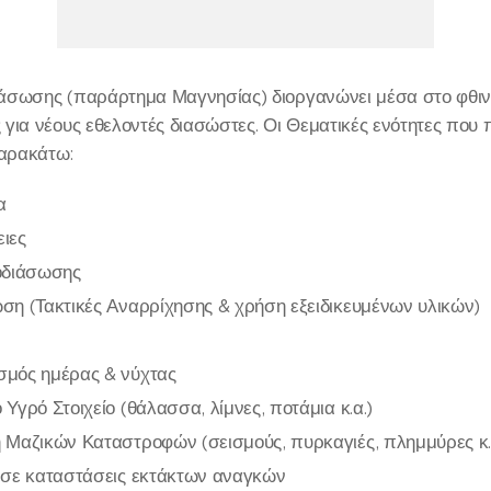
άσωσης (παράρτημα Μαγνησίας) διοργανώνει μέσα στο φθιν
για νέους εθελοντές διασώστες. Οι Θεματικές ενότητες που 
παρακάτω:
α
ιες
οδιάσωσης
ση (Τακτικές Αναρρίχησης & χρήση εξειδικευμένων υλικών)
σμός ημέρας & νύχτας
Υγρό Στοιχείο (θάλασσα, λίμνες, ποτάμια κ.α.)
 Μαζικών Καταστροφών (σεισμούς, πυρκαγιές, πλημμύρες κ.
 σε καταστάσεις εκτάκτων αναγκών