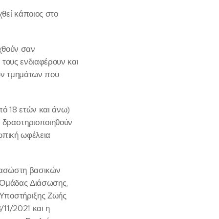
θεί κάποιος στο
αχθούν σαν
 τους ενδιαφέρουν και
των τμημάτων που
πό 18 ετών και άνω)
α δραστηριοποιηθούν
ωπική ωφέλεια
διασώστη βασικών
ς Ομάδας Διάσωσης,
 Υποστήριξης Ζωής
11/2021 και η