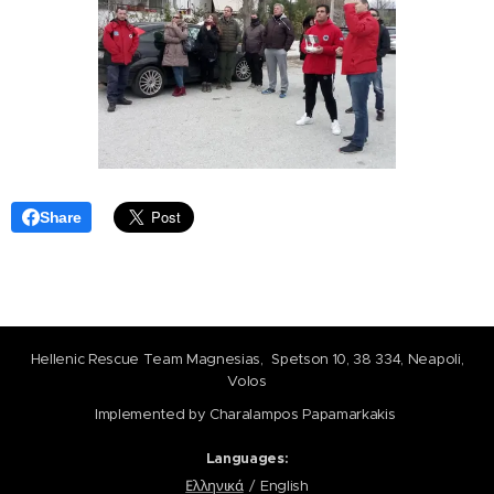
Share
Hellenic Rescue Team Magnesias, Spetson 10, 38 334, Neapoli,
Volos
Implemented by Charalampos Papamarkakis
Languages
Ελληνικά
English