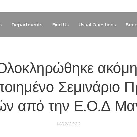
s
Departments
Find Us
Usual Questions
Beco
Ολοκληρώθηκε ακόμη
ποιημένο Σεμινάριο 
ών από την Ε.Ο.Δ Μα
14/12/2020