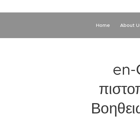
Home
About U
en-
πιστο
Βοηθει