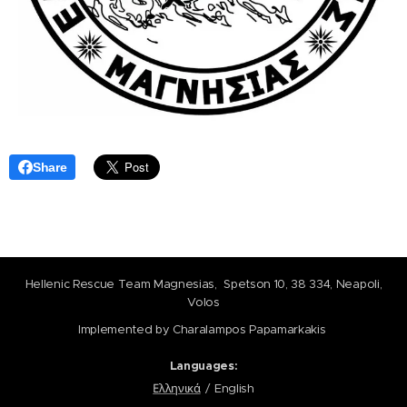
Share
Hellenic Rescue Team Magnesias, Spetson 10, 38 334, Neapoli,
Volos
Implemented by Charalampos Papamarkakis
Languages
Ελληνικά
English