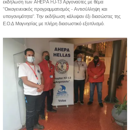
εκδήλωση των AHEPA HJ-13 Αργοναύτες με θέμα
"Οικογενειακός προγραμματισμός - Αντισύλληψη και
υπογονιμότητα". Την εκδήλωση κάλυψαν έξι διασώστες της
Ε.Ο.Δ Μαγνησίας με πλήρη διασωστικό εξοπλισμό.