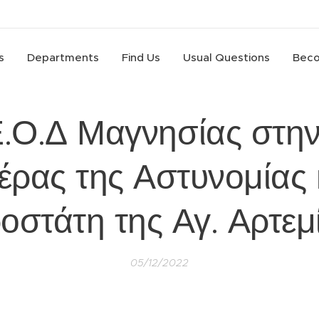
s
Departments
Find Us
Usual Questions
Beco
.Ο.Δ Μαγνησίας στην
έρας της Αστυνομίας 
οστάτη της Αγ. Αρτεμ
05/12/2022