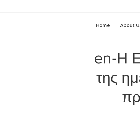
Home
About U
en-Η Ε
της ημ
πρ