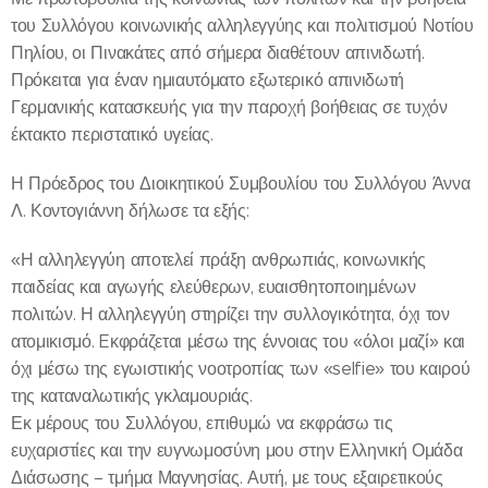
του Συλλόγου κοινωνικής αλληλεγγύης και πολιτισμού Νοτίου
Πηλίου, οι Πινακάτες από σήμερα διαθέτουν απινιδωτή.
Πρόκειται για έναν ημιαυτόματο εξωτερικό απινιδωτή
Γερμανικής κατασκευής για την παροχή βοήθειας σε τυχόν
έκτακτο περιστατικό υγείας.
Η Πρόεδρος του Διοικητικού Συμβουλίου του Συλλόγου Άννα
Λ. Κοντογιάννη δήλωσε τα εξής:
«Η αλληλεγγύη αποτελεί πράξη ανθρωπιάς, κοινωνικής
παιδείας και αγωγής ελεύθερων, ευαισθητοποιημένων
πολιτών. Η αλληλεγγύη στηρίζει την συλλογικότητα, όχι τον
ατομικισμό. Eκφράζεται μέσω της έννοιας του «όλοι μαζί» και
όχι μέσω της εγωιστικής νοοτροπίας των «selfie» του καιρού
της καταναλωτικής γκλαμουριάς.
Εκ μέρους του Συλλόγου, επιθυμώ να εκφράσω τις
ευχαριστίες και την ευγνωμοσύνη μου στην Ελληνική Ομάδα
Διάσωσης – τμήμα Μαγνησίας. Αυτή, με τους εξαιρετικούς