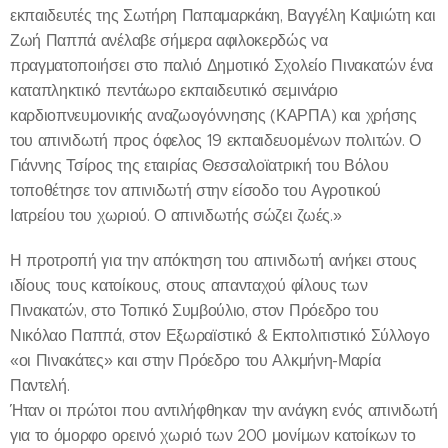
εκπαιδευτές της Σωτήρη Παπαμαρκάκη, Βαγγέλη Καψιώτη και
Ζωή Παππά ανέλαβε σήμερα αφιλοκερδώς να
πραγματοποιήσει στο παλιό Δημοτικό Σχολείο Πινακατών ένα
καταπληκτικό πεντάωρο εκπαιδευτικό σεμινάριο
καρδιοπνευμονικής αναζωογόννησης (ΚΑΡΠΑ) και χρήσης
του απινιδωτή προς όφελος 19 εκπαιδευομένων πολιτών. Ο
Γιάννης Τσίρος της εταιρίας Θεσσαλοϊατρική του Βόλου
τοποθέτησε τον απινιδωτή στην είσοδο του Αγροτικού
Ιατρείου του χωριού. Ο απινιδωτής σώζει ζωές.»
Η προτροπή για την απόκτηση του απινιδωτή ανήκει στους
ιδίους τους κατοίκους, στους απανταχού φίλους των
Πινακατών, στο Τοπικό Συμβούλιο, στον Πρόεδρο του
Νικόλαο Παππά, στον Εξωραϊστικό & Εκπολιτιστικό Σύλλογο
«οι Πινακάτες» και στην Πρόεδρο του Αλκμήνη-Μαρία
Παντελή.
Ήταν οι πρώτοι που αντιλήφθηκαν την ανάγκη ενός απινιδωτή
για το όμορφο ορεινό χωριό των 200 μονίμων κατοίκων το