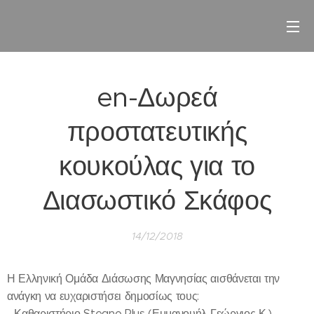
en-Δωρεά
προστατευτικής
κουκούλας για το
Διασωστικό Σκάφος
14/12/2018
Η Ελληνική Ομάδα Διάσωσης Μαγνησίας αισθάνεται την
ανάγκη να ευχαριστήσει δημοσίως τους:
- Καθαριστήριο Stegno Plus (Εμμανουήλ Γεώργιος Κ.),