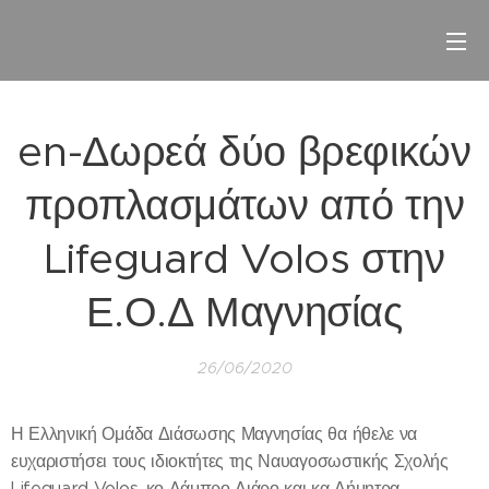
en-Δωρεά δύο βρεφικών
προπλασμάτων από την
Lifeguard Volos στην
Ε.Ο.Δ Μαγνησίας
26/06/2020
Η Ελληνική Ομάδα Διάσωσης Μαγνησίας θα ήθελε να
ευχαριστήσει τους ιδιοκτήτες της Ναυαγοσωστικής Σχολής
Lifeguard Volos, κο Λάμπρο Λιάρο και κα Δήμητρα