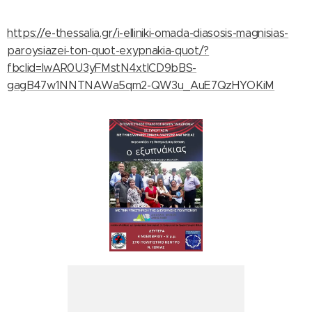
https://e-thessalia.gr/i-elliniki-omada-diasosis-magnisias-
paroysiazei-ton-quot-exypnakia-quot/?
fbclid=IwAR0U3yFMstN4xtlCD9bBS-
gagB47w1NNTNAWa5qm2-QW3u_AuE7QzHYOKiM