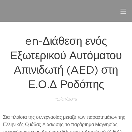
en-Διάθεση ενός
Εξωτερικού Αυτόματου
Απινιδωτή (AED) στη
Ε.Ο.Δ Ροδόπης
10/01/2018
Στα πλαίσια της συνεργασίας μεταξύ των παραρτημάτων της
Ελληνικής Ομάδας Διάσωσης, το παράρτημα Μαγνησίας
παραχώρησε έναν Αυτόματο Εξωτερικό Απινιδωτή (Α.Ε.Α)