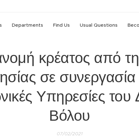
s
Departments
Find Us
Usual Questions
Beco
ανομή κρέατος από τ
σίας σε συνεργασία 
νικές Υπηρεσίες του
Βόλου
07/02/2021