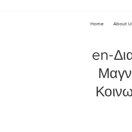
Home
About U
en-Δι
Μαγνη
Κοινω