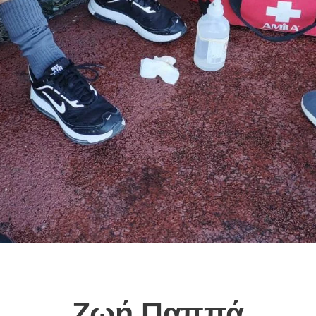
Ζωή Παππά