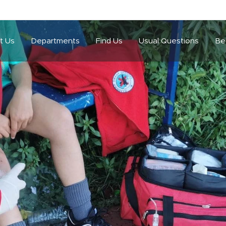
t Us
Departments
Find Us
Usual Questions
Be