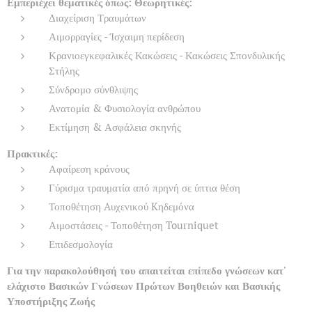
Εμπεριέχει θεματικές όπως:
Θεωρητικές:
Διαχείριση Τραυμάτων
Αιμορραγίες - Ίσχαιμη περίδεση
Κρανιοεγκεφαλικές Κακώσεις - Κακώσεις Σπονδυλικής
Στήλης
Σύνδρομο σύνθλιψης
Ανατομία & Φυσιολογία ανθρώπου
Εκτίμηση & Ασφάλεια σκηνής
Πρακτικές:
Αφαίρεση κράνους
Γύρισμα τραυματία από πρηνή σε ύπτια θέση
Τοποθέτηση Aυχενικού Kηδεμόνα
Αιμοστάσεις - Τοποθέτηση Tourniquet
Επιδεσμολογία
Για την παρακολούθησή του απαιτείται επίπεδο γνώσεων κατ'
ελάχιστο Βασικών Γνώσεων Πρώτων Βοηθειών και Βασικής
Υποστήριξης Ζωής