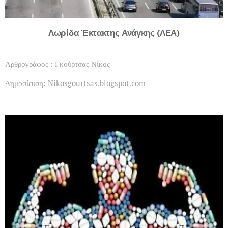
Λωρίδα Έκτακτης Ανάγκης (ΛΕΑ)
Αρθρογράφος : Γκούρτσας Νίκος
Δημοσίευση: Nikosgourtsas.blogspot.com