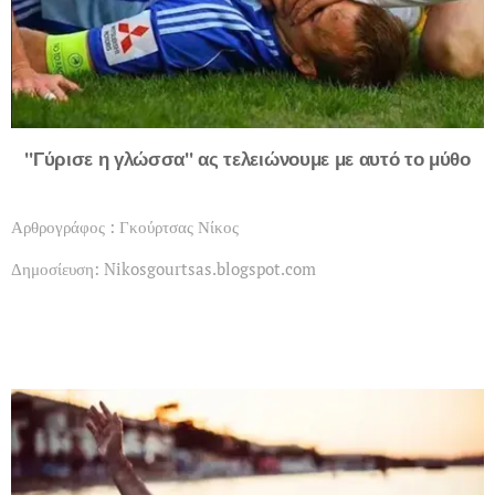
"Γύρισε η γλώσσα" ας τελειώνουμε με αυτό το μύθο
Αρθρογράφος : Γκούρτσας Νίκος
Δημοσίευση: Nikosgourtsas.blogspot.com