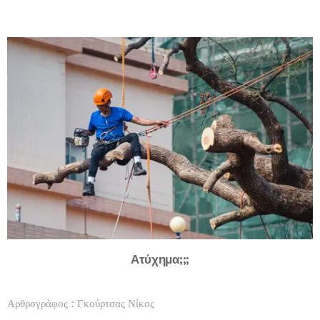
Ατύχημα;;;
Αρθρογράφος : Γκούρτσας Νίκος