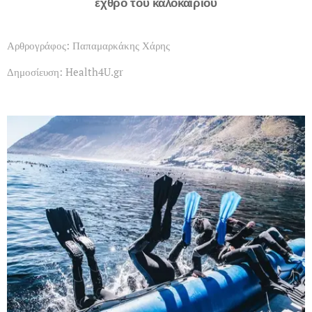
εχθρό του καλοκαιριού
Αρθρογράφος: Παπαμαρκάκης Χάρης
Δημοσίευση: Health4U.gr