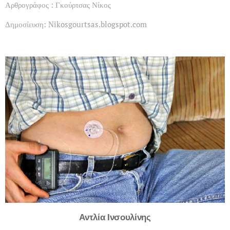
Αρθρογράφος : Γκούρτσας Νίκος
Δημοσίευση: Nikosgourtsas.blogspot.com
Αντλία Ινσουλίνης