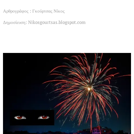
Αρθρογράφος : Γκούρτσας Νίκος
Δημοσίευση: Nikosgourtsas.blogspot.com