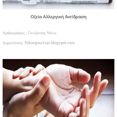
Οξεία Αλλεργική Αντίδραση
Αρθρογράφος : Γκούρτσας Νίκος
Δημοσίευση: Nikosgourtsas.blogspot.com