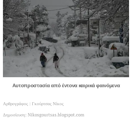
Αυτοπροστασία από έντονα καιρικά φαινόμενα
Αρθρογράφος : Γκούρτσας Νίκος
Δημοσίευση: Nikosgourtsas.blogspot.com