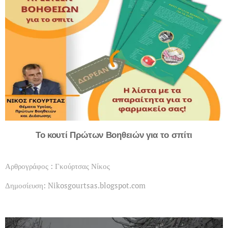
Το κουτί Πρώτων Βοηθειών για το σπίτι
Αρθρογράφος : Γκούρτσας Νίκος
Δημοσίευση: Nikosgourtsas.blogspot.com