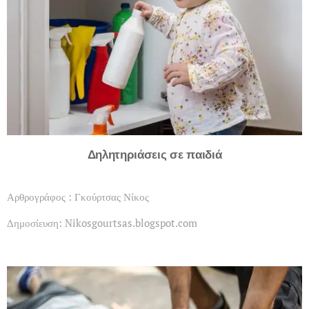
Δηλητηριάσεις σε παιδιά
Αρθρογράφος : Γκούρτσας Νίκος
Δημοσίευση: Nikosgourtsas.blogspot.com