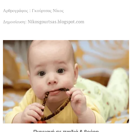
Αρθρογράφος : Γκούρτσας Νίκος
Δημοσίευση: Nikosgourtsas.blogspot.com
Πνιγμονή σε παιδιά & βρέφη