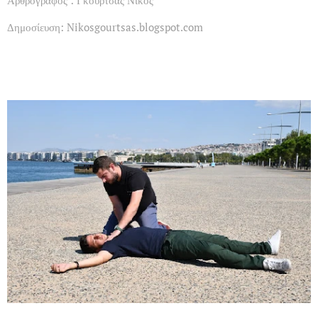
Αρθρογράφος : Γκούρτσας Νίκος
Δημοσίευση: Nikosgourtsas.blogspot.com